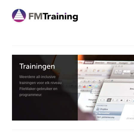
Meerdere all-inclusive
trainingen voor elk niveau
FileMaker-gebruiker en
programmeur.